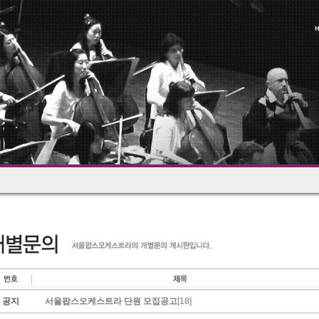
공지
서울팝스오케스트라 단원 모집공고
[18]