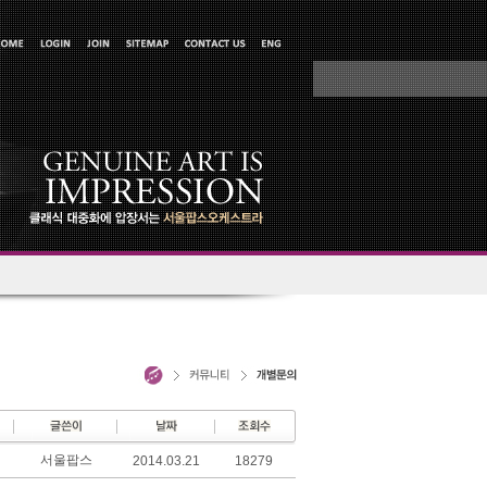
서울팝스
2014.03.21
18279