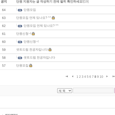
공지
단원 지원자는 글 작성하기 전에 필히 확인하세요!
[19]
단원모집
64
단원모집 언제 있나요? ^^
63
단원모집 언제 있나요? ^^
62
단원신청~!
61
단원신청~!
60
셋트드럼 전공자입니다
59
셋트드럼 전공자입니다
58
단원모집
57
1
2
3
4
5
6
7
8
9
10