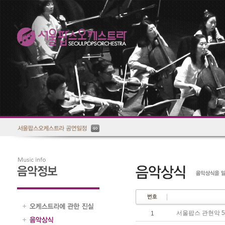
서울팝스 관현악 
1